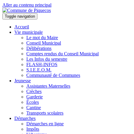
Aller au contenu principal
Toggle navigation
Accueil
Vie municipale
Le mot du Maire
Conseil Municipal
Délibérations
Comptes rendus du Conseil Municipal
Les Infos du semestre
FLASH-INFOS
S.I.E.E.O.M.
Communauté de Communes
Jeunesse
Assistantes Maternelles
Crèches
Garderie
Écoles
Cantine
Transports scolaires
Démarches
Démarches en ligne
Impôts