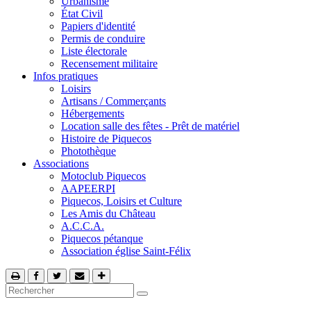
Urbanisme
État Civil
Papiers d'identité
Permis de conduire
Liste électorale
Recensement militaire
Infos pratiques
Loisirs
Artisans / Commerçants
Hébergements
Location salle des fêtes - Prêt de matériel
Histoire de Piquecos
Photothèque
Associations
Motoclub Piquecos
AAPEERPI
Piquecos, Loisirs et Culture
Les Amis du Château
A.C.C.A.
Piquecos pétanque
Association église Saint-Félix