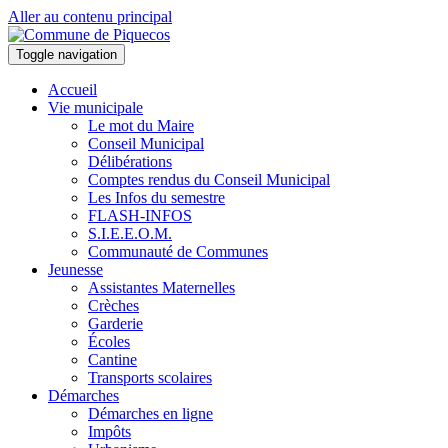
Aller au contenu principal
Toggle navigation
Accueil
Vie municipale
Le mot du Maire
Conseil Municipal
Délibérations
Comptes rendus du Conseil Municipal
Les Infos du semestre
FLASH-INFOS
S.I.E.E.O.M.
Communauté de Communes
Jeunesse
Assistantes Maternelles
Crèches
Garderie
Écoles
Cantine
Transports scolaires
Démarches
Démarches en ligne
Impôts