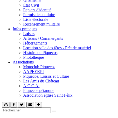
Urbanisme
État Civil
Papiers d'identité
Permis de conduire
Liste électorale
Recensement militaire
Infos pratiques
Loisirs
Artisans / Commerçants
Hébergements
Location salle des fêtes - Prêt de matériel
Histoire de Piquecos
Photothèque
Associations
Motoclub Piquecos
AAPEERPI
Piquecos, Loisirs et Culture
Les Amis du Château
A.C.C.A.
Piquecos pétanque
Association église Saint-Félix