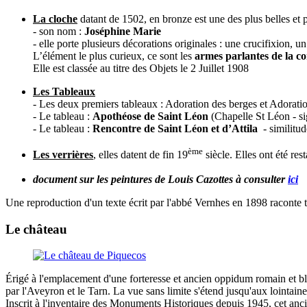
La cloche
datant de 1502, en bronze est une des plus belles et
- son nom :
Joséphine Marie
- elle porte plusieurs décorations originales : une crucifixion,
L’élément le plus curieux, ce sont les
armes parlantes de la 
Elle est classée au titre des Objets le 2 Juillet 1908
Les Tableaux
- Les deux premiers tableaux : Adoration des berges et Adoratio
- Le tableau :
Apothéose de Saint Léon
(Chapelle St Léon - si
- Le tableau :
Rencontre de Saint Léon et d’Attila
- similitud
ème
Les verrières
, elles datent de fin 19
siècle. Elles ont été re
document sur les peintures de Louis Cazottes à consulter
ici
Une reproduction d'un texte écrit par l'abbé Vernhes en 1898 raconte t
Le château
Érigé à l'emplacement d'une forteresse et ancien oppidum romain et blo
par l'Aveyron et le Tarn. La vue sans limite s'étend jusqu'aux lointain
Inscrit à l'inventaire des Monuments Historiques depuis 1945, cet anc