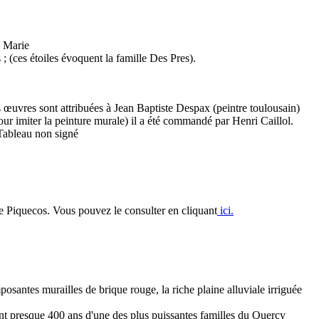
e Marie
; (ces étoiles évoquent la famille Des Pres).
s œuvres sont attribuées à Jean Baptiste Despax (peintre toulousain)
ur imiter la peinture murale) il a été commandé par Henri Caillol.
 Tableau non signé
de Piquecos. Vous pouvez le consulter en cliquant
ici.
santes murailles de brique rouge, la riche plaine alluviale irriguée
ant presque 400 ans d'une des plus puissantes familles du Quercy