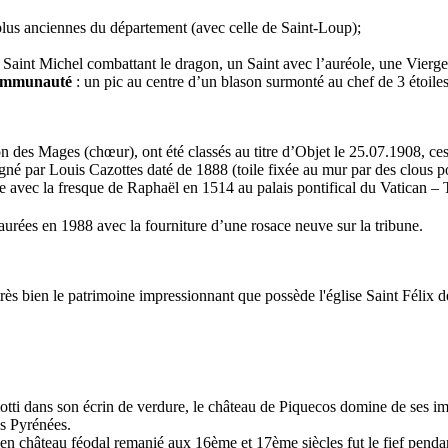
 plus anciennes du département (avec celle de Saint-Loup);
 un Saint Michel combattant le dragon, un Saint avec l’auréole, une Vierg
communauté
: un pic au centre d’un blason surmonté au chef de 3 étoiles 
n des Mages (chœur), ont été classés au titre d’Objet le 25.07.1908, ce
gné par Louis Cazottes daté de 1888 (toile fixée au mur par des clous po
e avec la fresque de Raphaël en 1514 au palais pontifical du Vatican –
staurées en 1988 avec la fourniture d’une rosace neuve sur la tribune.
rès bien le patrimoine impressionnant que possède l'église Saint Félix 
tti dans son écrin de verdure, le château de Piquecos domine de ses impo
es Pyrénées.
ien château féodal remanié aux 16ème et 17ème siècles fut le fief pend