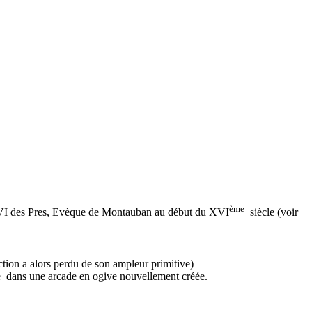
ème
ean VI des Pres, Evèque de Montauban au début du XVI
siècle (voir
uction a alors perdu de son ampleur primitive)
hée dans une arcade en ogive nouvellement créée.