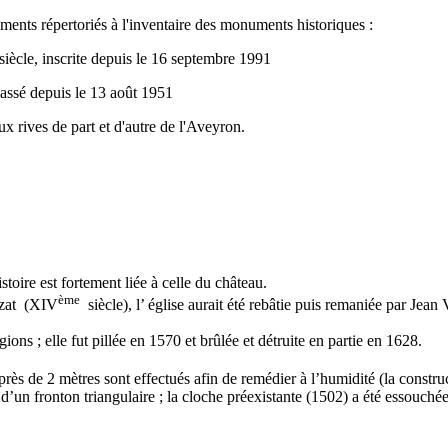
nts répertoriés à l'inventaire des monuments historiques :
 siècle, inscrite depuis le 16 septembre 1991
lassé depuis le 13 août 1951
 rives de part et d'autre de l'Aveyron.
toire est fortement liée à celle du château.
ème
ezat (XIV
siècle), l’ église aurait été rebâtie puis remaniée par J
ons ; elle fut pillée en 1570 et brûlée et détruite en partie en 1628.
près de 2 mètres sont effectués afin de remédier à l’humidité (la constr
 d’un fronton triangulaire ; la cloche préexistante (1502) a été essouc