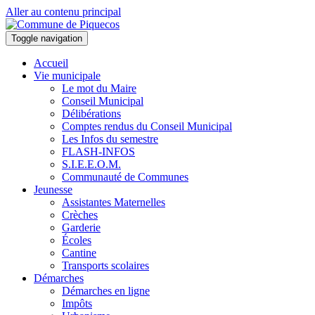
Aller au contenu principal
Toggle navigation
Accueil
Vie municipale
Le mot du Maire
Conseil Municipal
Délibérations
Comptes rendus du Conseil Municipal
Les Infos du semestre
FLASH-INFOS
S.I.E.E.O.M.
Communauté de Communes
Jeunesse
Assistantes Maternelles
Crèches
Garderie
Écoles
Cantine
Transports scolaires
Démarches
Démarches en ligne
Impôts