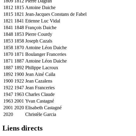
1809
1812
Pierre Dagran
1812
1815
Antoine Daiche
1815
1821
Jean-Jacques Constans de Fabel
1821
1841
Etienne Luc Vidal
1841
1848
François Daiche
1848
1853
Pierre Courdy
1853
1858
Joseph Cazals
1858
1870
Antoine Léon Daiche
1870
1871
Boulanger Franceries
1871
1887
Antoine Léon Daiche
1887
1892
Philippe Lacroux
1892
1900
Jean Ainé Caïla
1900
1922
Jean Cazalens
1922
1947
Jean Franceries
1947
1963
Charles Claude
1963
2001
Yvan Castagné
2001
2020
Elisabeth Castagné
2020
Christèle Garcia
Liens directs