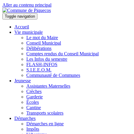
Aller au contenu principal
Toggle navigation
Accueil
Vie municipale
Le mot du Maire
Conseil Municipal
Délibérations
Comptes rendus du Conseil Municipal
Les Infos du semestre
FLASH-INFOS
S.I.E.E.O.M.
Communauté de Communes
Jeunesse
Assistantes Maternelles
Crèches
Garderie
Écoles
Cantine
Transports scolaires
Démarches
Démarches en ligne
Impôts