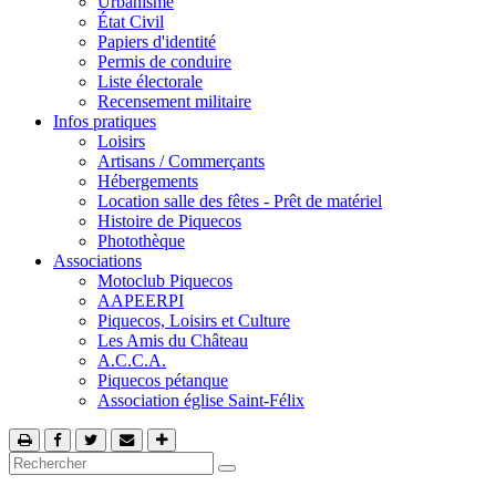
Urbanisme
État Civil
Papiers d'identité
Permis de conduire
Liste électorale
Recensement militaire
Infos pratiques
Loisirs
Artisans / Commerçants
Hébergements
Location salle des fêtes - Prêt de matériel
Histoire de Piquecos
Photothèque
Associations
Motoclub Piquecos
AAPEERPI
Piquecos, Loisirs et Culture
Les Amis du Château
A.C.C.A.
Piquecos pétanque
Association église Saint-Félix