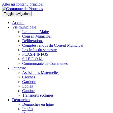
Aller au contenu principal
Toggle navigation
Accueil
Vie municipale
Le mot du Maire
Conseil Municipal
Délibérations
Comptes rendus du Conseil Municipal
Les Infos du semestre
FLASH-INFOS
S.I.E.E.O.M.
Communauté de Communes
Jeunesse
Assistantes Maternelles
Crèches
Garderie
Écoles
Cantine
Transports scolaires
Démarches
Démarches en ligne
Impôts