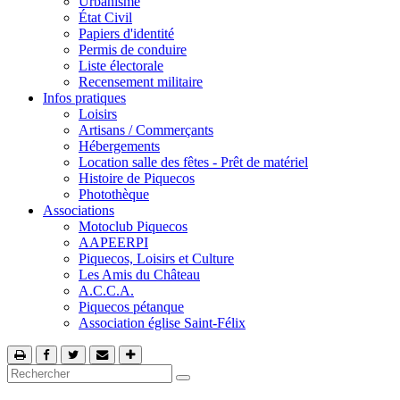
Urbanisme
État Civil
Papiers d'identité
Permis de conduire
Liste électorale
Recensement militaire
Infos pratiques
Loisirs
Artisans / Commerçants
Hébergements
Location salle des fêtes - Prêt de matériel
Histoire de Piquecos
Photothèque
Associations
Motoclub Piquecos
AAPEERPI
Piquecos, Loisirs et Culture
Les Amis du Château
A.C.C.A.
Piquecos pétanque
Association église Saint-Félix