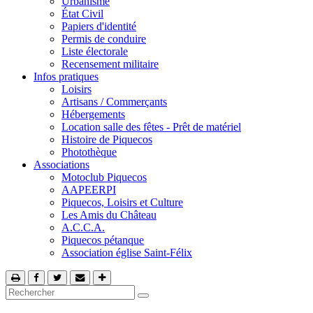
Urbanisme
État Civil
Papiers d'identité
Permis de conduire
Liste électorale
Recensement militaire
Infos pratiques
Loisirs
Artisans / Commerçants
Hébergements
Location salle des fêtes - Prêt de matériel
Histoire de Piquecos
Photothèque
Associations
Motoclub Piquecos
AAPEERPI
Piquecos, Loisirs et Culture
Les Amis du Château
A.C.C.A.
Piquecos pétanque
Association église Saint-Félix