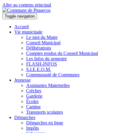
Aller au contenu principal
Toggle navigation
Accueil
Vie municipale
Le mot du Maire
Conseil Municipal
Délibérations
Comptes rendus du Conseil Municipal
Les Infos du semestre
FLASH-INFOS
S.I.E.E.O.M.
Communauté de Communes
Jeunesse
Assistantes Maternelles
Crèches
Garderie
Écoles
Cantine
Transports scolaires
Démarches
Démarches en ligne
Impôts