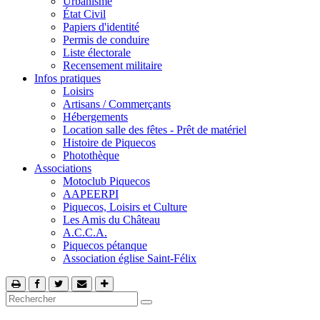
Urbanisme
État Civil
Papiers d'identité
Permis de conduire
Liste électorale
Recensement militaire
Infos pratiques
Loisirs
Artisans / Commerçants
Hébergements
Location salle des fêtes - Prêt de matériel
Histoire de Piquecos
Photothèque
Associations
Motoclub Piquecos
AAPEERPI
Piquecos, Loisirs et Culture
Les Amis du Château
A.C.C.A.
Piquecos pétanque
Association église Saint-Félix