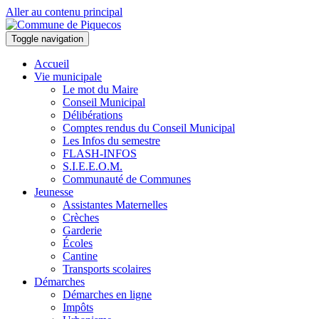
Aller au contenu principal
Toggle navigation
Accueil
Vie municipale
Le mot du Maire
Conseil Municipal
Délibérations
Comptes rendus du Conseil Municipal
Les Infos du semestre
FLASH-INFOS
S.I.E.E.O.M.
Communauté de Communes
Jeunesse
Assistantes Maternelles
Crèches
Garderie
Écoles
Cantine
Transports scolaires
Démarches
Démarches en ligne
Impôts