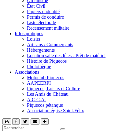
Urbanisme
État Civil
Papiers d'identité
Permis de conduire
Liste électorale
Recensement militaire
Infos pratiques
Loisirs
Artisans / Commerçants
Hébergements
Location salle des fêtes - Prêt de matériel
Histoire de Piquecos
Photothèque
Associations
Motoclub Piquecos
AAPEERPI
Piquecos, Loisirs et Culture
Les Amis du Château
A.C.C.A.
Piquecos pétanque
Association église Saint-Félix