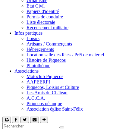
Urbanisme
État Civil
Papiers d'identité
Permis de conduire
Liste électorale
Recensement militaire
Infos pratiques
Loisirs
Artisans / Commerçants
Hébergements
Location salle des fêtes - Prêt de matériel
Histoire de Piquecos
Photothèque
Associations
Motoclub Piquecos
AAPEERPI
Piquecos, Loisirs et Culture
Les Amis du Château
A.C.C.A.
Piquecos pétanque
Association église Saint-Félix