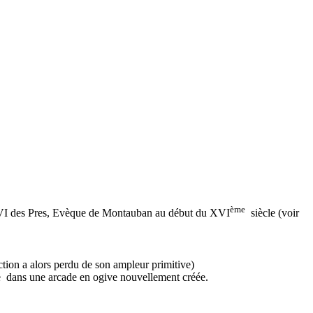
ème
ean VI des Pres, Evèque de Montauban au début du XVI
siècle (voir
uction a alors perdu de son ampleur primitive)
hée dans une arcade en ogive nouvellement créée.