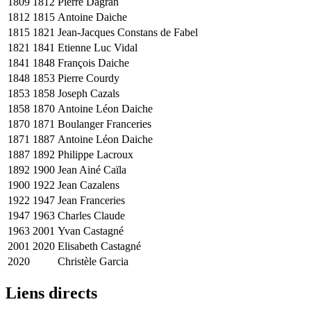
1809
1812
Pierre Dagran
1812
1815
Antoine Daiche
1815
1821
Jean-Jacques Constans de Fabel
1821
1841
Etienne Luc Vidal
1841
1848
François Daiche
1848
1853
Pierre Courdy
1853
1858
Joseph Cazals
1858
1870
Antoine Léon Daiche
1870
1871
Boulanger Franceries
1871
1887
Antoine Léon Daiche
1887
1892
Philippe Lacroux
1892
1900
Jean Ainé Caïla
1900
1922
Jean Cazalens
1922
1947
Jean Franceries
1947
1963
Charles Claude
1963
2001
Yvan Castagné
2001
2020
Elisabeth Castagné
2020
Christèle Garcia
Liens directs