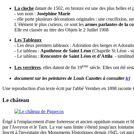
La cloche
datant de 1502, en bronze est une des plus belles et
- son nom :
Joséphine Marie
- elle porte plusieurs décorations originales : une crucifixion,
L’élément le plus curieux, ce sont les
armes parlantes de la 
Elle est classée au titre des Objets le 2 Juillet 1908
Les Tableaux
- Les deux premiers tableaux : Adoration des berges et Adoratio
- Le tableau :
Apothéose de Saint Léon
(Chapelle St Léon - si
- Le tableau :
Rencontre de Saint Léon et d’Attila
- similitud
ème
Les verrières
, elles datent de fin 19
siècle. Elles ont été re
document sur les peintures de Louis Cazottes à consulter
ici
Une reproduction d'un texte écrit par l'abbé Vernhes en 1898 raconte t
Le château
Érigé à l'emplacement d'une forteresse et ancien oppidum romain et blo
par l'Aveyron et le Tarn. La vue sans limite s'étend jusqu'aux lointain
Inscrit à l'inventaire des Monuments Historiques depuis 1945, cet anc