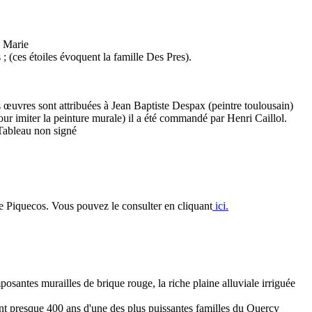
e Marie
; (ces étoiles évoquent la famille Des Pres).
s œuvres sont attribuées à Jean Baptiste Despax (peintre toulousain)
ur imiter la peinture murale) il a été commandé par Henri Caillol.
 Tableau non signé
de Piquecos. Vous pouvez le consulter en cliquant
ici.
santes murailles de brique rouge, la riche plaine alluviale irriguée
ant presque 400 ans d'une des plus puissantes familles du Quercy