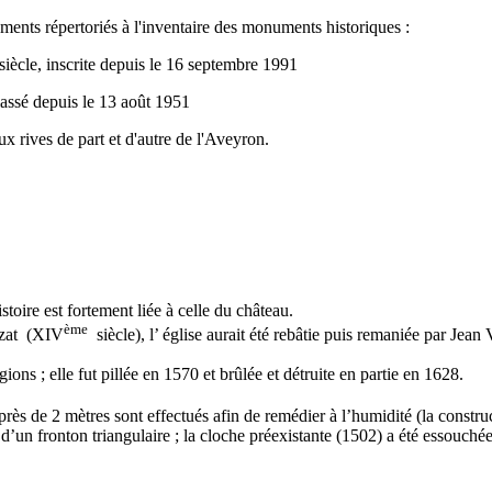
nts répertoriés à l'inventaire des monuments historiques :
 siècle, inscrite depuis le 16 septembre 1991
lassé depuis le 13 août 1951
 rives de part et d'autre de l'Aveyron.
toire est fortement liée à celle du château.
ème
ezat (XIV
siècle), l’ église aurait été rebâtie puis remaniée par J
ons ; elle fut pillée en 1570 et brûlée et détruite en partie en 1628.
près de 2 mètres sont effectués afin de remédier à l’humidité (la constr
 d’un fronton triangulaire ; la cloche préexistante (1502) a été essouc