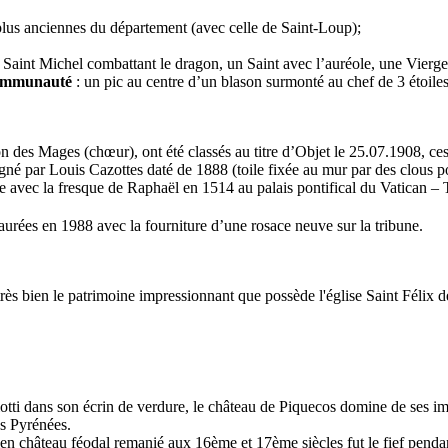
 plus anciennes du département (avec celle de Saint-Loup);
 un Saint Michel combattant le dragon, un Saint avec l’auréole, une Vierg
communauté
: un pic au centre d’un blason surmonté au chef de 3 étoiles 
n des Mages (chœur), ont été classés au titre d’Objet le 25.07.1908, ce
gné par Louis Cazottes daté de 1888 (toile fixée au mur par des clous po
e avec la fresque de Raphaël en 1514 au palais pontifical du Vatican –
staurées en 1988 avec la fourniture d’une rosace neuve sur la tribune.
rès bien le patrimoine impressionnant que possède l'église Saint Félix 
tti dans son écrin de verdure, le château de Piquecos domine de ses impo
es Pyrénées.
ien château féodal remanié aux 16ème et 17ème siècles fut le fief pend