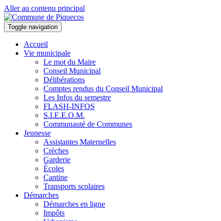
Aller au contenu principal
Toggle navigation
Accueil
Vie municipale
Le mot du Maire
Conseil Municipal
Délibérations
Comptes rendus du Conseil Municipal
Les Infos du semestre
FLASH-INFOS
S.I.E.E.O.M.
Communauté de Communes
Jeunesse
Assistantes Maternelles
Crèches
Garderie
Écoles
Cantine
Transports scolaires
Démarches
Démarches en ligne
Impôts