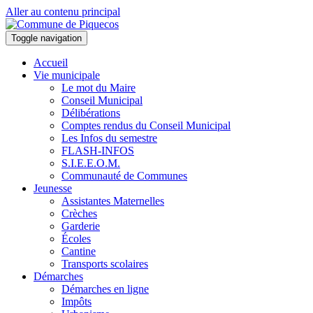
Aller au contenu principal
Toggle navigation
Accueil
Vie municipale
Le mot du Maire
Conseil Municipal
Délibérations
Comptes rendus du Conseil Municipal
Les Infos du semestre
FLASH-INFOS
S.I.E.E.O.M.
Communauté de Communes
Jeunesse
Assistantes Maternelles
Crèches
Garderie
Écoles
Cantine
Transports scolaires
Démarches
Démarches en ligne
Impôts