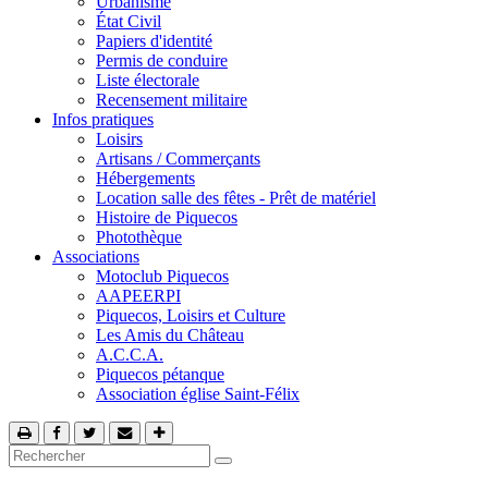
Urbanisme
État Civil
Papiers d'identité
Permis de conduire
Liste électorale
Recensement militaire
Infos pratiques
Loisirs
Artisans / Commerçants
Hébergements
Location salle des fêtes - Prêt de matériel
Histoire de Piquecos
Photothèque
Associations
Motoclub Piquecos
AAPEERPI
Piquecos, Loisirs et Culture
Les Amis du Château
A.C.C.A.
Piquecos pétanque
Association église Saint-Félix