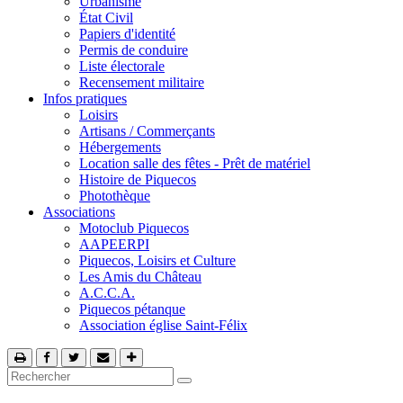
Urbanisme
État Civil
Papiers d'identité
Permis de conduire
Liste électorale
Recensement militaire
Infos pratiques
Loisirs
Artisans / Commerçants
Hébergements
Location salle des fêtes - Prêt de matériel
Histoire de Piquecos
Photothèque
Associations
Motoclub Piquecos
AAPEERPI
Piquecos, Loisirs et Culture
Les Amis du Château
A.C.C.A.
Piquecos pétanque
Association église Saint-Félix