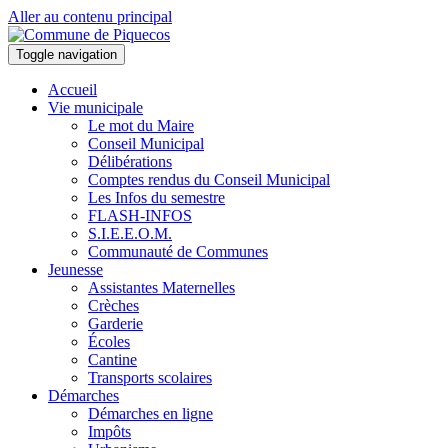
Aller au contenu principal
Toggle navigation
Accueil
Vie municipale
Le mot du Maire
Conseil Municipal
Délibérations
Comptes rendus du Conseil Municipal
Les Infos du semestre
FLASH-INFOS
S.I.E.E.O.M.
Communauté de Communes
Jeunesse
Assistantes Maternelles
Crèches
Garderie
Écoles
Cantine
Transports scolaires
Démarches
Démarches en ligne
Impôts