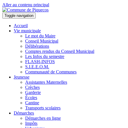
Aller au contenu principal
Toggle navigation
Accueil
Vie municipale
Le mot du Maire
Conseil Municipal
Délibérations
Comptes rendus du Conseil Municipal
Les Infos du semestre
FLASH-INFOS
S.I.E.E.O.M.
Communauté de Communes
Jeunesse
Assistantes Maternelles
Crèches
Garderie
Écoles
Cantine
Transports scolaires
Démarches
Démarches en ligne
Impôts