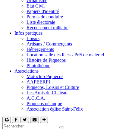
Urbanisme
État Civil
Papiers d'identité
Permis de conduire
Liste électorale
Recensement militaire
Infos pratiques
Loisirs
Artisans / Commerçants
Hébergements
Location salle des fêtes - Prêt de matériel
Histoire de Piquecos
Photothèque
Associations
Motoclub Piquecos
AAPEERPI
Piquecos, Loisirs et Culture
Les Amis du Château
A.C.C.A.
Piquecos pétanque
Association église Saint-Félix