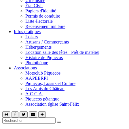
Urbanisme
État Civil
Papiers d'identité
Permis de conduire
Liste électorale
Recensement militaire
Infos pratiques
Loisirs
Artisans / Commerçants
Hébergements
Location salle des fêtes - Prêt de matériel
Histoire de Piquecos
Photothèque
Associations
Motoclub Piquecos
AAPEERPI
Piquecos, Loisirs et Culture
Les Amis du Château
A.C.C.A.
Piquecos pétanque
Association église Saint-Félix