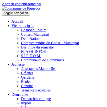
Aller au contenu principal
Toggle navigation
Accueil
Vie municipale
Le mot du Maire
Conseil Municipal
Délibérations
Comptes rendus du Conseil Municipal
Les Infos du semestre
FLASH-INFOS
S.I.E.E.O.M.
Communauté de Communes
Jeunesse
Assistantes Maternelles
Crèches
Garderie
Écoles
Cantine
Transports scolaires
Démarches
Démarches en ligne
Impôts