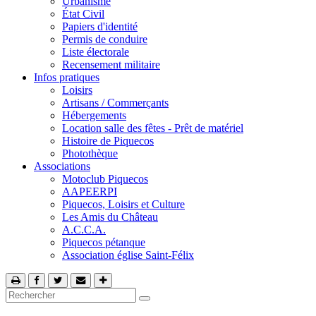
Urbanisme
État Civil
Papiers d'identité
Permis de conduire
Liste électorale
Recensement militaire
Infos pratiques
Loisirs
Artisans / Commerçants
Hébergements
Location salle des fêtes - Prêt de matériel
Histoire de Piquecos
Photothèque
Associations
Motoclub Piquecos
AAPEERPI
Piquecos, Loisirs et Culture
Les Amis du Château
A.C.C.A.
Piquecos pétanque
Association église Saint-Félix