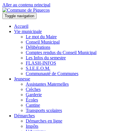
Aller au contenu principal
Toggle navigation
Accueil
Vie municipale
Le mot du Maire
Conseil Municipal
Délibérations
Comptes rendus du Conseil Municipal
Les Infos du semestre
FLASH-INFOS
S.I.E.E.O.M.
Communauté de Communes
Jeunesse
Assistantes Maternelles
Crèches
Garderie
Écoles
Cantine
Transports scolaires
Démarches
Démarches en ligne
Impôts