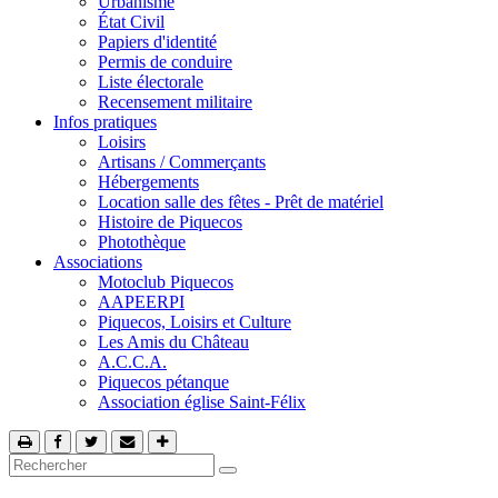
Urbanisme
État Civil
Papiers d'identité
Permis de conduire
Liste électorale
Recensement militaire
Infos pratiques
Loisirs
Artisans / Commerçants
Hébergements
Location salle des fêtes - Prêt de matériel
Histoire de Piquecos
Photothèque
Associations
Motoclub Piquecos
AAPEERPI
Piquecos, Loisirs et Culture
Les Amis du Château
A.C.C.A.
Piquecos pétanque
Association église Saint-Félix