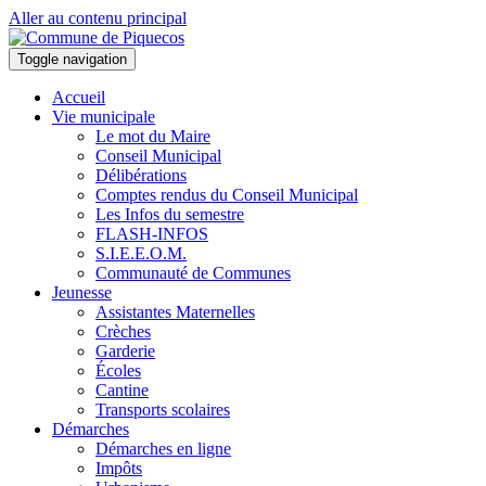
Aller au contenu principal
Toggle navigation
Accueil
Vie municipale
Le mot du Maire
Conseil Municipal
Délibérations
Comptes rendus du Conseil Municipal
Les Infos du semestre
FLASH-INFOS
S.I.E.E.O.M.
Communauté de Communes
Jeunesse
Assistantes Maternelles
Crèches
Garderie
Écoles
Cantine
Transports scolaires
Démarches
Démarches en ligne
Impôts